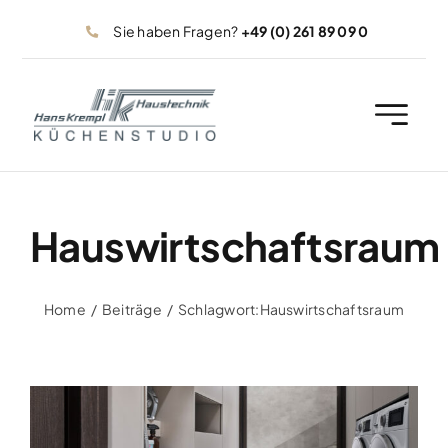
Zum
Sie haben Fragen?
+49 (0) 261 89 09 0
Inhalt
springen
Hauswirtschaftsraum
Home
Beiträge
Schlagwort:
Hauswirtschaftsraum