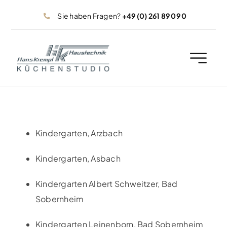
Zum
Sie haben Fragen?
+49 (0) 261 89 09 0
Inhalt
springen
Kindergarten, Arzbach
Kindergarten, Asbach
Kindergarten Albert Schweitzer, Bad
Sobernheim
Kindergarten Leinenborn, Bad Sobernheim