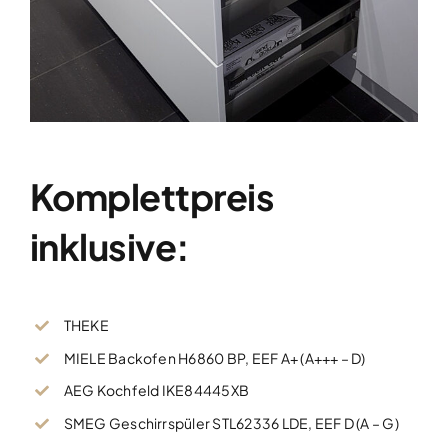
Komplettpreis
inklusive:
THEKE
MIELE Backofen H6860 BP, EEF A+ (A+++ – D)
AEG Kochfeld IKE84445XB
SMEG Geschirrspüler STL62336 LDE, EEF D (A – G)