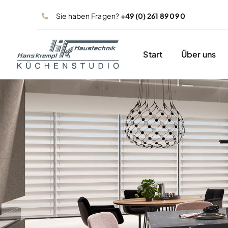
Zum
Sie haben Fragen?
+49 (0) 261 89 09 0
Inhalt
springen
Start
Über uns