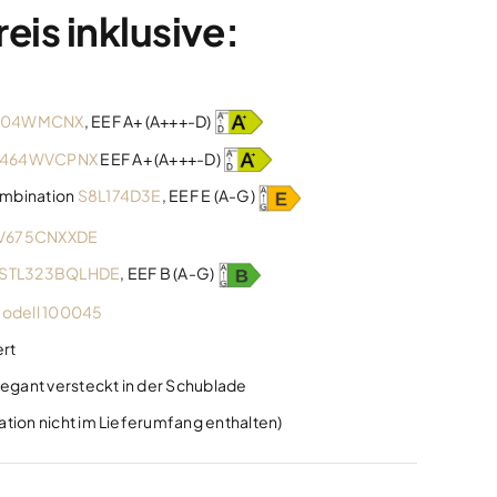
is inklusive:
604WMCNX
, EEF A+ (A+++-D)
F464WVCPNX
EEF A+ (A+++-D)
mbination
S8L174D3E
, EEF E (A-G)
V675CNXXDE
STL323BQLHDE
, EEF B (A-G)
odell 100045
ert
legant versteckt in der Schublade
tion nicht im Lieferumfang enthalten)