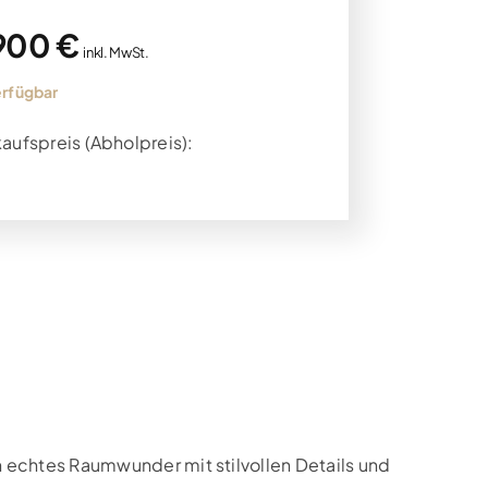
900 €
inkl. MwSt.
erfügbar
aufspreis (Abholpreis):
echtes Raumwunder mit stilvollen Details und