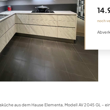
14.
noch v
Abverk
küche aus dem Hause Elementa, Modell AV 2045 GL – ein 