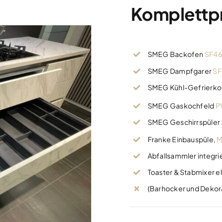
Komplettpre
SMEG Backofen
SF4
SMEG Dampfgarer
S
SMEG Kühl-Gefrierko
SMEG Gaskochfeld
P
SMEG Geschirrspüler
Franke Einbauspüle,
M
Abfallsammler integri
Toaster & Stabmixer e
(Barhocker und Dekora