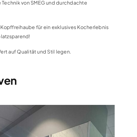
ste Technik von SMEG und durchdachte
Kopffreihaube für ein exklusives Kocherlebnis
platzsparend!
rt auf Qualität und Stil legen.
iven