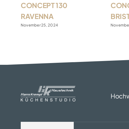
CONCEPT 130
CONC
RAVENNA
BRIS
November 25, 2024
November
Hochw