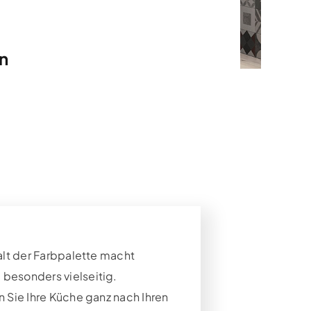
n
alt der Farbpalette macht
esonders vielseitig.
n Sie Ihre Küche ganz nach Ihren