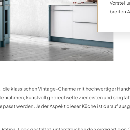
Vorstell
breiten 
die klassischen Vintage-Charme mit hochwertiger Handw
tenrahmen, kunstvoll gedrechselte Zierleisten und sorgfä
gepasst werden. Jeder Aspekt dieser Küche ist darauf ausg
m Patina-Look gestaltet, unterstreichen den einzigartigen 